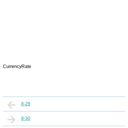
CurrencyRate
8-28
8-30