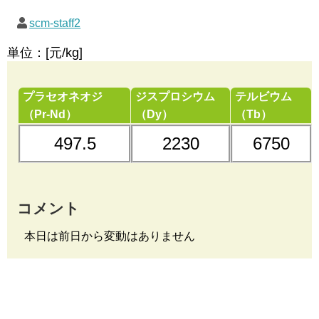
scm-staff2
単位：[元/kg]
プラセオネオジ
ジスプロシウム
テルビウム
（Pr-Nd）
（Dy）
（Tb）
497.5
2230
6750
コメント
本日は前日から変動はありません