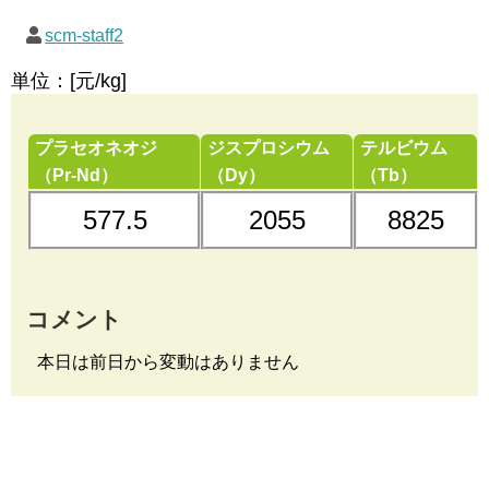
scm-staff2
単位：[元/kg]
プラセオネオジ
ジスプロシウム
テルビウム
（Pr-Nd）
（Dy）
（Tb）
577.5
2055
8825
コメント
本日は前日から変動はありません