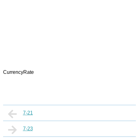
CurrencyRate
7-21
7-23