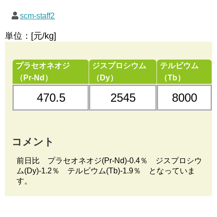
scm-staff2
単位：[元/kg]
プラセオネオジ
ジスプロシウム
テルビウム
（Pr-Nd）
（Dy）
（Tb）
470.5
2545
8000
コメント
前日比 プラセオネオジ(Pr-Nd)-0.4％ ジスプロシウ
ム(Dy)-1.2％ テルビウム(Tb)-1.9％ となっていま
す。