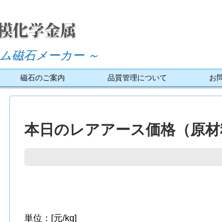
ム磁石メーカー ～
磁石のご案内
品質管理について
お
本日のレアアース価格（原材料
単位：[元/kg]