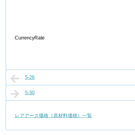
CurrencyRate
5-26
5-30
レアアース価格（原材料価格）一覧