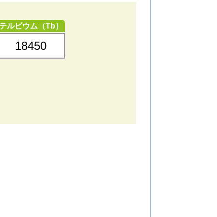
テルビウム（Tb）
18450