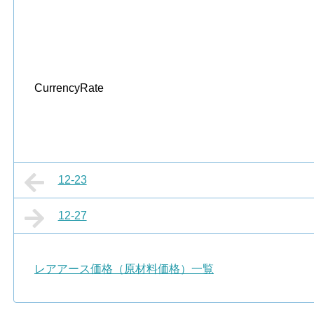
CurrencyRate
12-23
12-27
レアアース価格（原材料価格）一覧