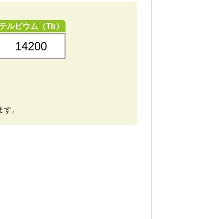
テルビウム（Tb）
14200
ます。