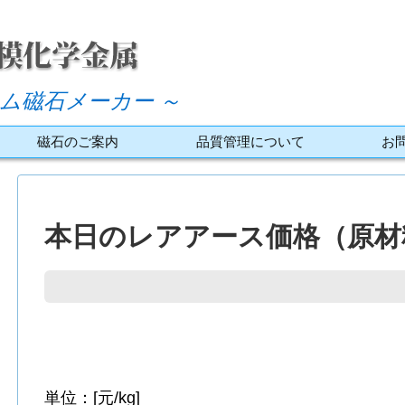
ム磁石メーカー ～
磁石のご案内
品質管理について
お
本日のレアアース価格（原材料
単位：[元/kg]