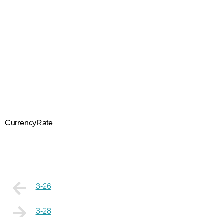
CurrencyRate
3-26
3-28