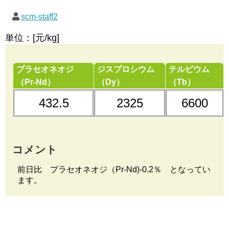
scm-staff2
単位：[元/kg]
プラセオネオジ
ジスプロシウム
テルビウム
（Pr-Nd）
（Dy）
（Tb）
432.5
2325
6600
コメント
前日比 プラセオネオジ（Pr-Nd)-0.2％ となってい
ます。