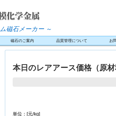
ム磁石メーカー ～
磁石のご案内
品質管理について
お
本日のレアアース価格（原材料
単位：[元/kg]