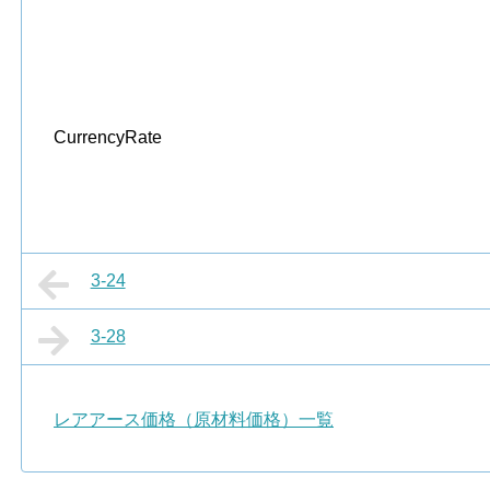
CurrencyRate
3-24
3-28
レアアース価格（原材料価格）一覧