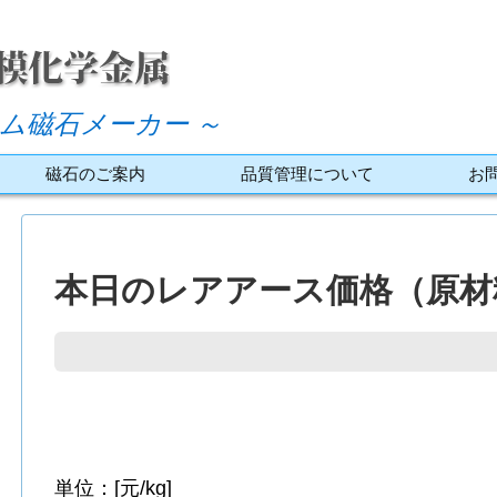
ム磁石メーカー ～
磁石のご案内
品質管理について
お
本日のレアアース価格（原材料
単位：[元/kg]