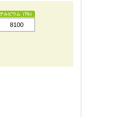
テルビウム（Tb）
8100