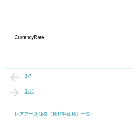
CurrencyRate
3-7
3-11
レアアース価格（原材料価格）一覧