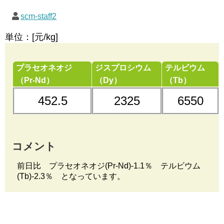
scm-staff2
単位：[元/kg]
プラセオネオジ
ジスプロシウム
テルビウム
（Pr-Nd）
（Dy）
（Tb）
452.5
2325
6550
コメント
前日比 プラセオネオジ(Pr-Nd)-1.1％ テルビウム
(Tb)-2.3％ となっています。