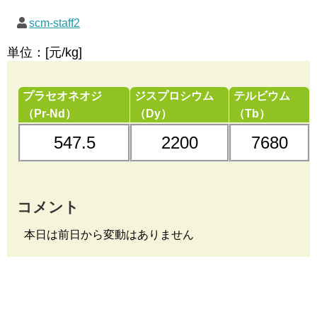
scm-staff2
単位：[元/kg]
プラセオネオジ
ジスプロシウム
テルビウム
（Pr-Nd）
（Dy）
（Tb）
547.5
2200
7680
コメント
本日は前日から変動はありません