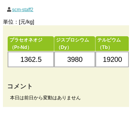
scm-staff2
単位：[元/kg]
プラセオネオジ
ジスプロシウム
テルビウム
（Pr-Nd）
（Dy）
（Tb）
1362.5
3980
19200
コメント
本日は前日から変動はありません