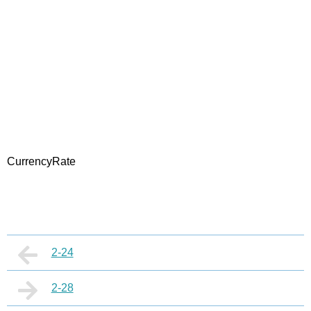
CurrencyRate
2-24
2-28