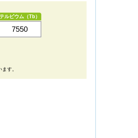
テルビウム（Tb）
7550
ています。