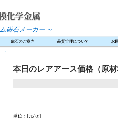
ム磁石メーカー ～
磁石のご案内
品質管理について
お
本日のレアアース価格（原材料
単位：[元/kg]