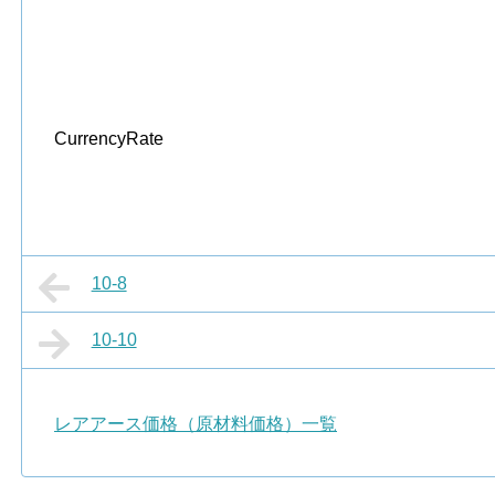
CurrencyRate
10-8
10-10
レアアース価格（原材料価格）一覧