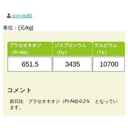
scm-staff2
単位：[元/kg]
プラセオネオジ
ジスプロシウム
テルビウム
（Pr-Nd）
（Dy）
（Tb）
651.5
3435
10700
コメント
前日比 プラセオネオジ（Pr-Nd)-0.2％ となってい
ます。