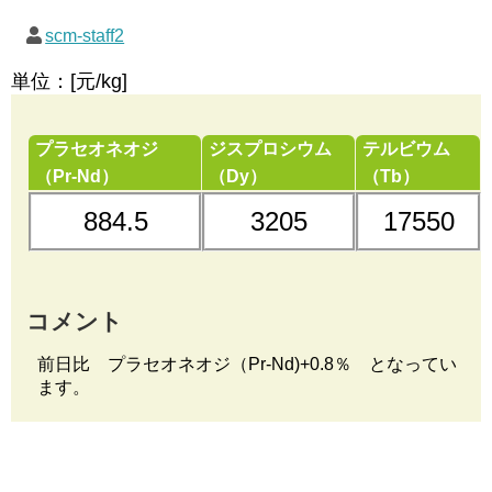
scm-staff2
単位：[元/kg]
プラセオネオジ
ジスプロシウム
テルビウム
（Pr-Nd）
（Dy）
（Tb）
884.5
3205
17550
コメント
前日比 プラセオネオジ（Pr-Nd)+0.8％ となってい
ます。