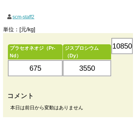
scm-staff2
単位：[元/kg]
10850
プラセオネオジ（Pr-
ジスプロシウム
Nd）
（Dy）
675
3550
コメント
本日は前日から変動はありません