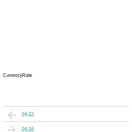
CurrencyRate
04-22
04-26