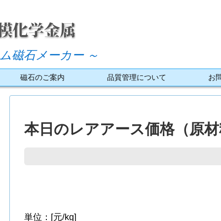
ム磁石メーカー ～
磁石のご案内
品質管理について
お
本日のレアアース価格（原材料
単位：[元/kg]