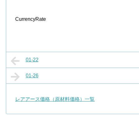
CurrencyRate
01-22
01-26
レアアース価格（原材料価格）一覧