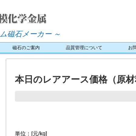
ム磁石メーカー ～
磁石のご案内
品質管理について
お
本日のレアアース価格（原材料
単位：[元/kg]