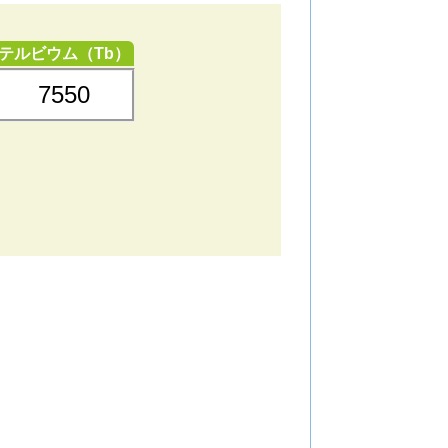
テルビウム（Tb）
7550