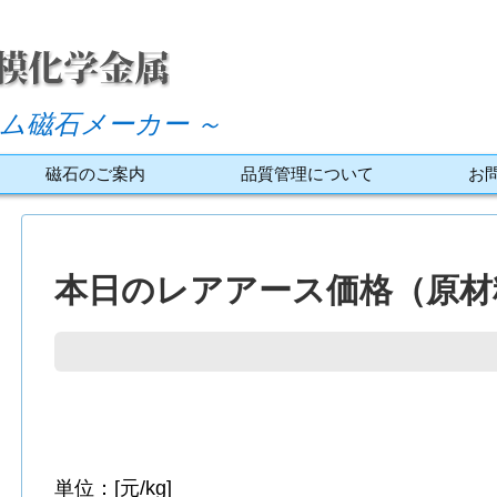
ム磁石メーカー ～
磁石のご案内
品質管理について
お
本日のレアアース価格（原材料
単位：[元/kg]