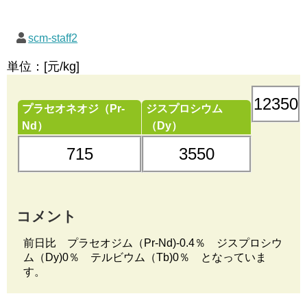
scm-staff2
単位：[元/kg]
12350
プラセオネオジ（Pr-
ジスプロシウム
Nd）
（Dy）
715
3550
コメント
前日比 プラセオジム（Pr-Nd)-0.4％ ジスプロシウ
ム（Dy)0％ テルビウム（Tb)0％ となっていま
す。