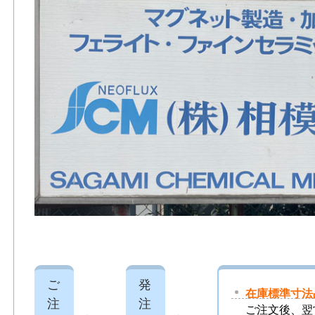
ご
発
在庫標準寸法
注
注
ご注文後、翌