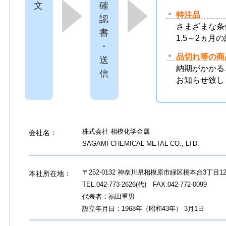
文
確
特注品
認
さまざまな条
書
1.5～2ヵ月
・
品切れ等の商
送
納期がかかる
信
お知らせ致し
株式会社 相模化学金属
会社名：
SAGAMI CHEMICAL METAL CO., LTD.
〒252-0132 神奈川県相模原市緑区橋本台3丁目
本社所在地：
TEL.042-773-2626(代) FAX.042-772-0099
代表者：福田重男
設立年月日：1968年（昭和43年） 3月1日